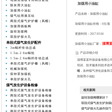
电捕焦油器专用高压瓷瓶
加煤用小油缸
除灰用大油缸
加煤用小油缸
产品名称：加煤用小油缸
煤气站用液压站
两段式煤气炉炉栅（风帽）
加煤用小油缸价格：0元/套
加煤用插板阀
旋转加煤阀
更新时间：2017.03.04
双段炉探火孔
单段式煤气发生炉配件
淄博
加煤用小油缸厂家：
3m蜗杆传动总成
产品详细介绍
1.5m-2.6m蜗轮
1.5m-2.6m蜗杆传动总成
淄博某某环保设备有限公
单段式煤气炉炉栅（风帽）
培训、技术服务到技术咨
机械加煤机
嘴
，各种煤气净化设备和
双钟罩加煤机
加煤用小油缸
单段炉探火孔
煤气发生炉设备检修
相关新闻
两段式煤气发生炉设备检修
两段式煤气发生炉设备检修
旋转加煤阀哪家好？
单段式煤气发生炉设备检修
双段式煤气发生炉加煤
单段式煤气发生炉设备检修
煤气炉探火孔操作技巧
两段式煤气发生炉设备检修