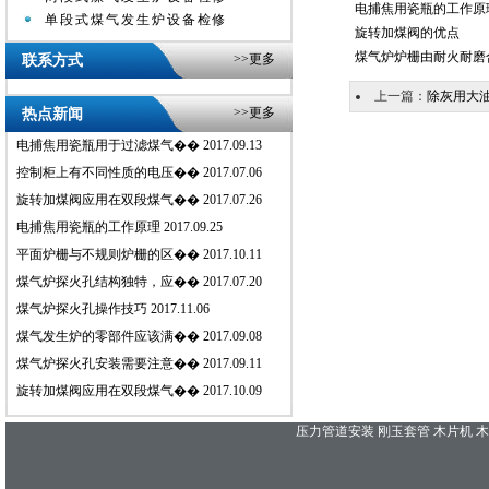
电捕焦用瓷瓶的工作原
单段式煤气发生炉设备检修
旋转加煤阀的优点
煤气炉炉栅由耐火耐磨
>>
更多
联系方式
上一篇：
除灰用大
>>
更多
热点新闻
电捕焦用瓷瓶用于过滤煤气��
2017.09.13
控制柜上有不同性质的电压��
2017.07.06
旋转加煤阀应用在双段煤气��
2017.07.26
电捕焦用瓷瓶的工作原理
2017.09.25
平面炉栅与不规则炉栅的区��
2017.10.11
煤气炉探火孔结构独特，应��
2017.07.20
煤气炉探火孔操作技巧
2017.11.06
煤气发生炉的零部件应该满��
2017.09.08
煤气炉探火孔安装需要注意��
2017.09.11
旋转加煤阀应用在双段煤气��
2017.10.09
压力管道安装
刚玉套管
木片机
木