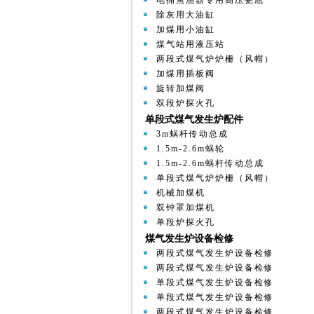
电捕焦油器专用高压瓷瓶
除灰用大油缸
加煤用小油缸
煤气站用液压站
两段式煤气炉炉栅（风帽）
加煤用插板阀
旋转加煤阀
双段炉探火孔
单段式煤气发生炉配件
3m蜗杆传动总成
1.5m-2.6m蜗轮
1.5m-2.6m蜗杆传动总成
单段式煤气炉炉栅（风帽）
机械加煤机
双钟罩加煤机
单段炉探火孔
煤气发生炉设备检修
两段式煤气发生炉设备检修
两段式煤气发生炉设备检修
单段式煤气发生炉设备检修
单段式煤气发生炉设备检修
两段式煤气发生炉设备检修