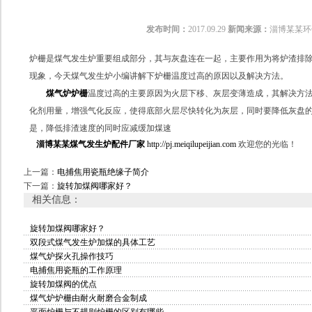
发布时间：
2017.09.29
新闻来源：
淄博某某环
炉栅是煤气发生炉重要组成部分，其与灰盘连在一起，主要作用为将炉渣排
现象，今天煤气发生炉小编讲解下炉栅温度过高的原因以及解决方法。
煤气炉炉栅
温度过高的主要原因为火层下移、灰层变薄造成，其解决方
化剂用量，增强气化反应，使得底部火层尽快转化为灰层，同时要降低灰盘
是，降低排渣速度的同时应减缓加煤速
淄博某某煤气发生炉配件厂家
http://pj.meiqilupeijian.com
欢迎您的光临！
上一篇：
电捕焦用瓷瓶绝缘子简介
下一篇：
旋转加煤阀哪家好？
相关信息：
旋转加煤阀哪家好？
双段式煤气发生炉加煤的具体工艺
煤气炉探火孔操作技巧
电捕焦用瓷瓶的工作原理
旋转加煤阀的优点
煤气炉炉栅由耐火耐磨合金制成