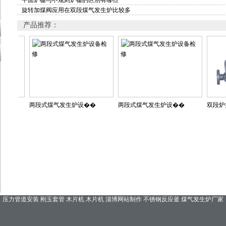
平面炉栅与不规则炉栅的区别有哪些
旋转加煤阀应用在双段煤气发生炉比较多
产品推荐：
两段式煤气发生炉设��
两段式煤气发生炉设��
双段炉探火孔
压力管道安装
刚玉套管
木片机
木片机
淄博网站制作
不锈钢反应釜
煤气发生炉厂家